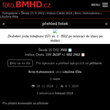
MENU
Fotogalerie
»
Škoda 15 Tr
3502
|
Irisbus Citelis
2616
|
Brno
|
Kohoutovice
|
Libušina třída
«
přehled fotek
»
Zkušební jízda trolejbusu 15Tr ev. č. 3502 po renovaci do stavu po
dodání
Škoda 15 Tr02
3502
II
Irisbus Citelis 18M
2616
6B2 2462
RZ
2
to se mi líbí
Pro lajkování a přehled lajkujících se
přihlaste
.
Brno
-
Kohoutovice
, ulice
Libušina třída
©
manil
📷
28. 11. 2018
📤
6. 1. 2020
z aktualizace
listopad 2018
Pro přidání komentáře se přihlaste