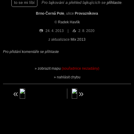
to se mi líbí
Pro lajkování a přehled lajkujících se
přihlaste
.
Brno
-
Černá Pole
, ulice
Provazníkova
©
Radek Havlík
📷
24. 4. 2013
📤
2. 8. 2020
z aktualizace
Mix 2013
Pro přidání komentáře se přihlaste
zobrazit mapu
(souřadnice nezadány)
nahlásit chybu