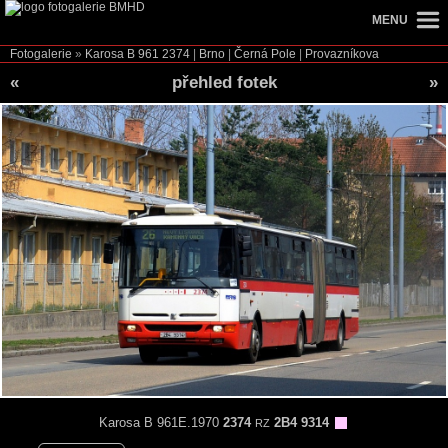
MENU
Fotogalerie
»
Karosa B 961
2374
|
Brno
|
Černá Pole
|
Provazníkova
«
přehled fotek
»
Karosa B 961E.1970
2374
2B4 9314
RZ