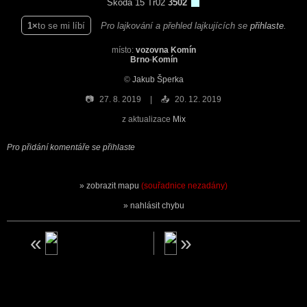
Škoda 15 Tr02
3502
1
to se mi líbí
Pro lajkování a přehled lajkujících se
přihlaste
.
místo:
vozovna Komín
Brno
-
Komín
©
Jakub Šperka
📷
27. 8. 2019
📤
20. 12. 2019
z aktualizace
Mix
Pro přidání komentáře se přihlaste
zobrazit mapu
(souřadnice nezadány)
nahlásit chybu