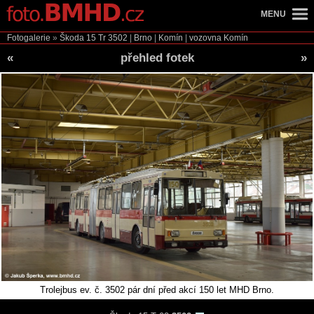
MENU
Fotogalerie
»
Škoda 15 Tr
3502
|
Brno
|
Komín
|
vozovna Komín
«
přehled fotek
»
Trolejbus ev. č. 3502 pár dní před akcí 150 let MHD Brno.