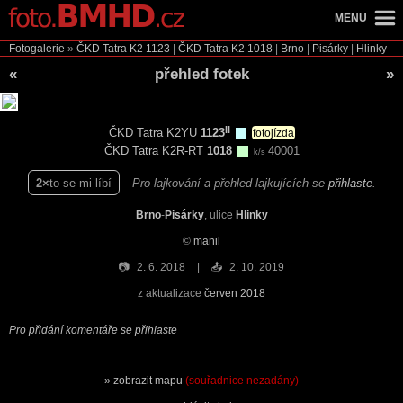
MENU
Fotogalerie
»
ČKD Tatra K2
1123
|
ČKD Tatra K2
1018
|
Brno
|
Pisárky
|
Hlinky
«
přehled fotek
»
II
ČKD Tatra K2YU
1123
fotojízda
ČKD Tatra K2R-RT
1018
40001
k/s
2
to se mi líbí
Pro lajkování a přehled lajkujících se
přihlaste
.
Brno
-
Pisárky
, ulice
Hlinky
©
manil
📷
2. 6. 2018
📤
2. 10. 2019
z aktualizace
červen 2018
Pro přidání komentáře se přihlaste
zobrazit mapu
(souřadnice nezadány)