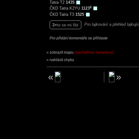
Tatra T2
1435
II
ČKD Tatra K2YU
1123
ČKD Tatra T3
1525
Pro lajkování a přehled lajkuj
2
to se mi líbí
Pro přidání komentáře se přihlaste
zobrazit mapu
(souřadnice nezadány)
nahlásit chybu