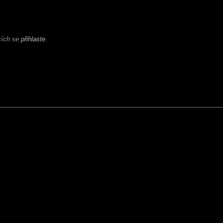
ících se
přihlaste
.