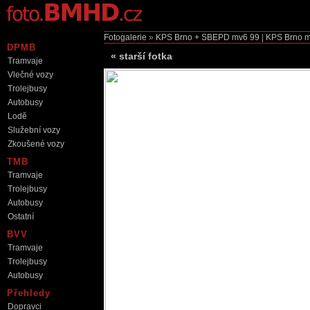
Fotogalerie
»
KPS Brno + SBEPD mv6
99
|
KPS Brno 
DPMB
«
starší fotka
Tramvaje
Vlečné vozy
Trolejbusy
Autobusy
Lodě
Služební vozy
Zkoušené vozy
TMB
Tramvaje
Trolejbusy
Autobusy
Ostatní
BVV
Tramvaje
Trolejbusy
Autobusy
Přehledy
Dopravci