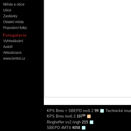
Města a obce
Ulice
Zastávky
Ostatní místa
Populární fotky
Fotogalerie
Vyhledávání
Autoři
Aktualizace
www.bmhd.cz
KPS Brno + SBEPD mv6.2
99
Technické mu
III
KPS Brno mv6.3
107
Ringhoffer vv2.ringh
215
SBEPD 4MT4
4058