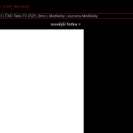
a jižní Moravě
23
|
ČKD Tatra T3
1525
|
Brno
|
Medlánky
|
vozovna Medlánky
novější fotka
»