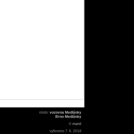
místo:
vozovna Medlánky
Brno
-
Medlánky
©
manil
vyfoceno
7. 6. 2018