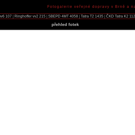
Fotogalerie veřejné dopravy v Brně a n
mv6
107
|
Ringhoffer vv2
215
|
SBEPD 4MT
4058
|
Tatra T2
1435
|
ČKD Tatra K2
11
přehled fotek