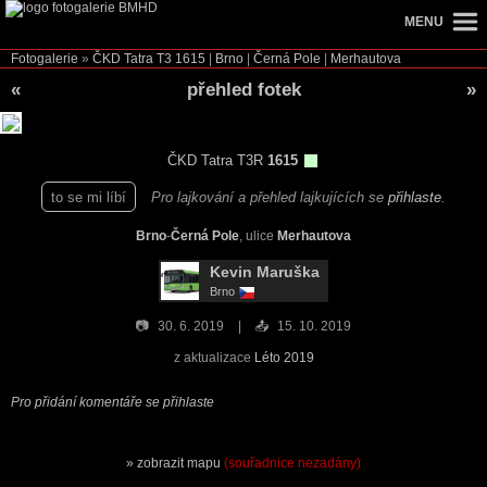
MENU
Fotogalerie
»
ČKD Tatra T3
1615
|
Brno
|
Černá Pole
|
Merhautova
«
přehled fotek
»
ČKD Tatra T3R
1615
to se mi líbí
Pro lajkování a přehled lajkujících se
přihlaste
.
Brno
-
Černá Pole
, ulice
Merhautova
Kevin Maruška
Brno
📷
30. 6. 2019
📤
15. 10. 2019
z aktualizace
Léto 2019
Pro přidání komentáře se přihlaste
zobrazit mapu
(souřadnice nezadány)