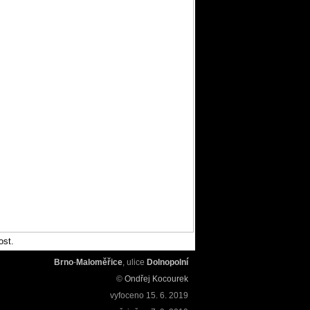
ost.
Brno
-
Maloměřice
, ulice
Dolnopolní
©
Ondřej Kocourek
vyfoceno
15. 6. 2019