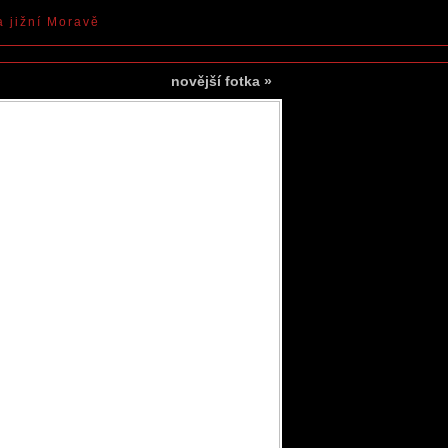
a jižní Moravě
novější fotka
»