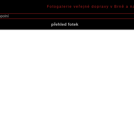
Fotogalerie veřejné dopravy v Brně a n
polní
přehled fotek