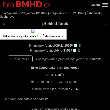
MENU
Fotogalerie
»
Pragoimex K2
1069
|
Pragoimex T3
1592
|
Brno
|
Žabovřesky
|
Sochorova
«
přehled fotek
»
Víkendová výluka linky 1 v Žabovřeskách.
II
Pragoimex VarioLF2R.E
1069
1
II
Pragoimex VarioLFR.E
1592
1
1
to se mi líbí
Pro lajkování a přehled lajkujících se
přihlaste
.
Brno
-
Žabovřesky
, ulice
Sochorova
©
Filip Daněk
📷
22. 10. 2016
📤
23. 6. 2019
z aktualizace
říjen - prosinec 2016
Pro přidání komentáře se přihlaste
zobrazit související výluky a posily