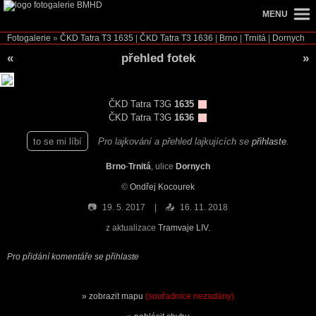
MENU
Fotogalerie
»
ČKD Tatra T3
1635
|
ČKD Tatra T3
1636
|
Brno
|
Trnitá
|
Dornych
«
přehled fotek
»
ČKD Tatra T3G
1635
ČKD Tatra T3G
1636
to se mi líbí
Pro lajkování a přehled lajkujících se
přihlaste
.
Brno
-
Trnitá
, ulice
Dornych
©
Ondřej Kocourek
📷
19. 5. 2017
📤
16. 11. 2018
z aktualizace
Tramvaje LIV.
Pro přidání komentáře se přihlaste
zobrazit mapu
(souřadnice nezadány)