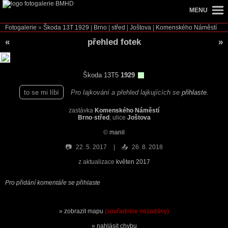
MENU
Fotogalerie
»
Škoda 13T
1929
|
Brno
|
střed
|
Joštova
|
Komenského Náměstí
«
přehled fotek
»
Škoda 13T5
1929
to se mi líbí
Pro lajkování a přehled lajkujících se
přihlaste
.
zastávka
Komenského Náměstí
Brno
-
střed
, ulice
Joštova
©
manil
📷
22. 5. 2017
📤
26. 8. 2018
z aktualizace
květen 2017
Pro přidání komentáře se přihlaste
zobrazit mapu
(souřadnice nezadány)
nahlásit chybu