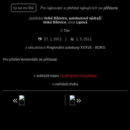
to se mi líbí
Pro lajkování a přehled lajkujících se
přihlaste
.
zastávka
Velké Bílovice, autobusové nádraží
Velké Bílovice
, ulice
Lipová
©
Tim
📷
27. 1. 2011
📤
1. 5. 2011
z aktualizace
Regionální autobusy XXXVII. - BORS
Pro přidání komentáře se přihlaste
zobrazit mapu
(souřadnice nezadány)
nahlásit chybu