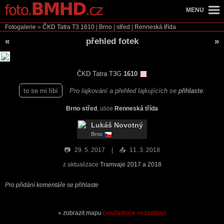
MENU
Fotogalerie
»
ČKD Tatra T3
1610
|
Brno
|
střed
|
Renneská třída
«
přehled fotek
»
ČKD Tatra T3G
1610
to se mi líbí
Pro lajkování a přehled lajkujících se
přihlaste
.
Brno
-
střed
, ulice
Renneská třída
Lukáš Novotný
Brno
📷
29. 5. 2017
📤
11. 3. 2018
z aktualizace
Tramvaje 2017 a 2018
Pro přidání komentáře se přihlaste
zobrazit mapu
(souřadnice nezadány)