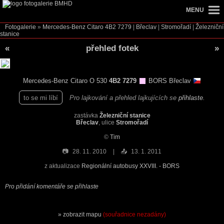
MENU
Fotogalerie
»
Mercedes-Benz Citaro
4B2 7279
|
Břeclav
|
Stromořadí
|
Železniční
stanice
«
přehled fotek
»
Mercedes-Benz Citaro O 530
4B2 7279
BORS Břeclav
to se mi líbí
Pro lajkování a přehled lajkujících se
přihlaste
.
zastávka
Železniční stanice
Břeclav
, ulice
Stromořadí
©
Tim
📷
28. 11. 2010
📤
13. 1. 2011
z aktualizace
Regionální autobusy XXVIII. - BORS
Pro přidání komentáře se přihlaste
zobrazit mapu
(souřadnice nezadány)