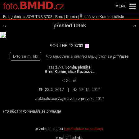
MENU
Fotogalerie
»
SOR TNB
3703
|
Brno
|
Komín
|
Řezáčova
|
Komín, sídliště
«
přehled fotek
»
SOR TNB 12
3703
1
to se mi líbí
Pro lajkování a přehled lajkujících se
přihlaste
.
zastávka
Komín, sídliště
Brno
-
Komín
, ulice
Řezáčova
© Staník
📷
23. 5. 2017
📤
12. 12. 2017
z aktualizace
Zajímavosti z provozu 2017
Pro přidání komentáře se přihlaste
zobrazit mapu
(souřadnice nezadány)
nahlásit chybu