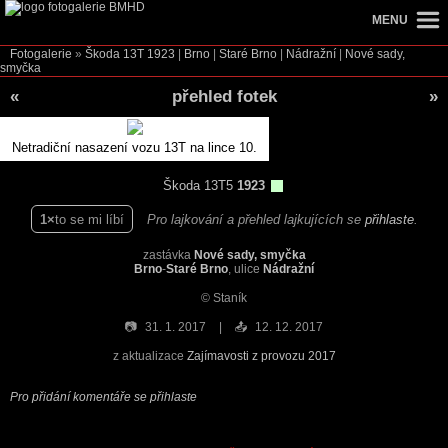
MENU
Fotogalerie
»
Škoda 13T
1923
|
Brno
|
Staré Brno
|
Nádražní
|
Nové sady,
smyčka
«
přehled fotek
»
Netradiční nasazení vozu 13T na lince 10.
Škoda 13T5
1923
1
to se mi líbí
Pro lajkování a přehled lajkujících se
přihlaste
.
zastávka
Nové sady, smyčka
Brno
-
Staré Brno
, ulice
Nádražní
© Staník
📷
31. 1. 2017
📤
12. 12. 2017
z aktualizace
Zajímavosti z provozu 2017
Pro přidání komentáře se přihlaste