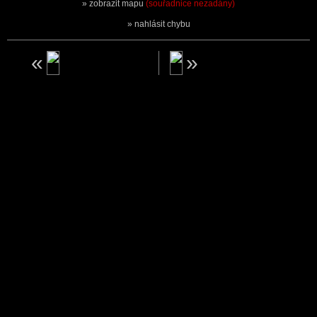
zobrazit mapu
(souřadnice nezadány)
nahlásit chybu