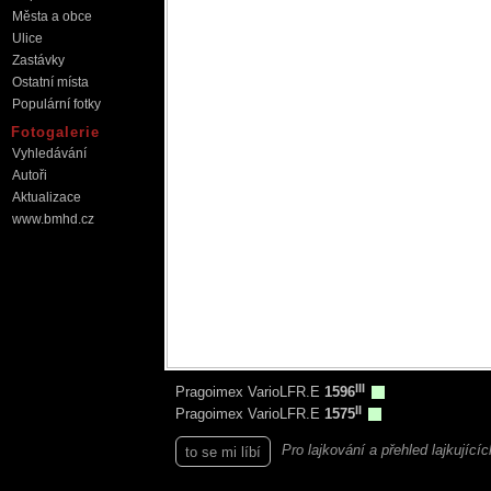
Města a obce
Ulice
Zastávky
Ostatní místa
Populární fotky
Fotogalerie
Vyhledávání
Autoři
Aktualizace
www.bmhd.cz
III
Pragoimex VarioLFR.E
1596
II
Pragoimex VarioLFR.E
1575
Pro lajkování a přehled lajkující
to se mi líbí