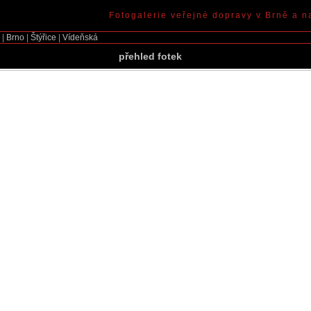
Fotogalerie veřejné dopravy v Brně a n
|
Brno
|
Štýřice
|
Vídeňská
přehled fotek