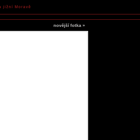
a jižní Moravě
novější fotka
»