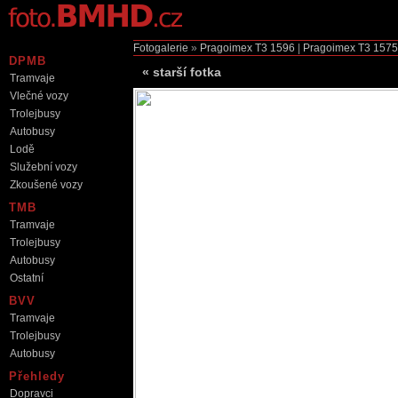
Fotogalerie
»
Pragoimex T3
1596
|
Pragoimex T3
1575
DPMB
«
starší fotka
Tramvaje
Vlečné vozy
Trolejbusy
Autobusy
Lodě
Služební vozy
Zkoušené vozy
TMB
Tramvaje
Trolejbusy
Autobusy
Ostatní
BVV
Tramvaje
Trolejbusy
Autobusy
Přehledy
Dopravci