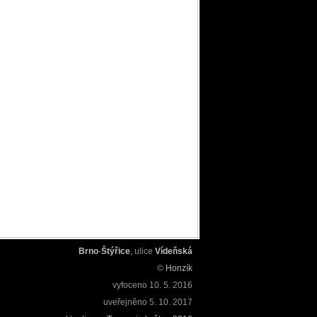
Brno
-
Štýřice
, ulice
Vídeňská
©
Honzík
vyfoceno
10. 5. 2016
uveřejněno
5. 10. 2017