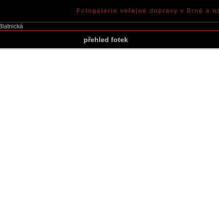
Fotogalerie veřejné dopravy v Brně a n
Blatnická
přehled fotek