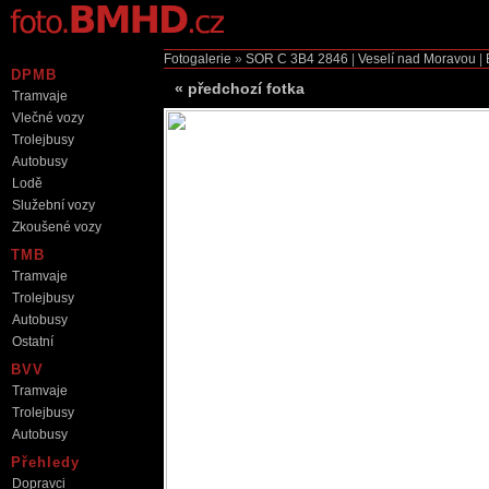
Fotogalerie
»
SOR C
3B4 2846
|
Veselí nad Moravou
|
DPMB
«
předchozí fotka
Tramvaje
Vlečné vozy
Trolejbusy
Autobusy
Lodě
Služební vozy
Zkoušené vozy
TMB
Tramvaje
Trolejbusy
Autobusy
Ostatní
BVV
Tramvaje
Trolejbusy
Autobusy
Přehledy
Dopravci