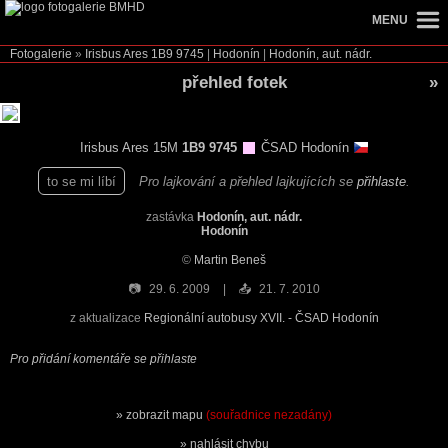
MENU
Fotogalerie
»
Irisbus Ares
1B9 9745
|
Hodonín
|
Hodonín, aut. nádr.
přehled fotek
»
Irisbus Ares 15M
1B9 9745
ČSAD Hodonín
to se mi líbí
Pro lajkování a přehled lajkujících se
přihlaste
.
zastávka
Hodonín, aut. nádr.
Hodonín
©
Martin Beneš
📷
29. 6. 2009
📤
21. 7. 2010
z aktualizace
Regionální autobusy XVII. - ČSAD Hodonín
Pro přidání komentáře se přihlaste
zobrazit mapu
(souřadnice nezadány)
nahlásit chybu