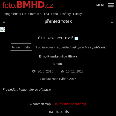
MENU
Fotogalerie
»
ČKD Tatra K2
1123
|
Brno
|
Pisárky
|
Hlinky
«
přehled fotek
»
II
ČKD Tatra K2YU
1123
to se mi líbí
Pro lajkování a přehled lajkujících se
přihlaste
.
Brno
-
Pisárky
, ulice
Hlinky
©
manil
📷
30. 5. 2016
📤
16. 11. 2017
z aktualizace
květen 2016
Pro přidání komentáře se přihlaste
zobrazit mapu
(souřadnice nezadány)
nahlásit chybu