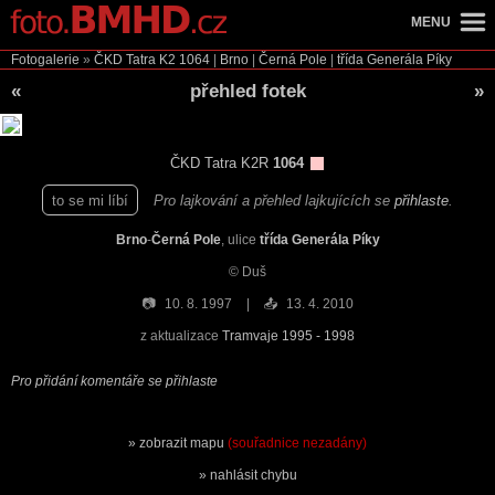
MENU
Fotogalerie
»
ČKD Tatra K2
1064
|
Brno
|
Černá Pole
|
třída Generála Píky
«
přehled fotek
»
ČKD Tatra K2R
1064
to se mi líbí
Pro lajkování a přehled lajkujících se
přihlaste
.
Brno
-
Černá Pole
, ulice
třída Generála Píky
© Duš
📷
10. 8. 1997
📤
13. 4. 2010
z aktualizace
Tramvaje 1995 - 1998
Pro přidání komentáře se přihlaste
zobrazit mapu
(souřadnice nezadány)
nahlásit chybu