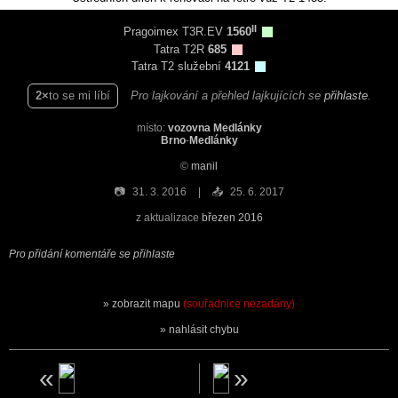
II
Pragoimex T3R.EV
1560
Tatra T2R
685
Tatra T2 služební
4121
2
to se mi líbí
Pro lajkování a přehled lajkujících se
přihlaste
.
místo:
vozovna Medlánky
Brno
-
Medlánky
©
manil
📷
31. 3. 2016
📤
25. 6. 2017
z aktualizace
březen 2016
Pro přidání komentáře se přihlaste
zobrazit mapu
(souřadnice nezadány)
nahlásit chybu