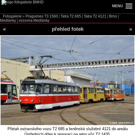
MENU
Fotogalerie
»
Pragoimex T3
1560
|
Tatra T2
685
|
Tatra T2
4121
|
Brno
|
Medlánky
|
vozovna Medlánky
«
přehled fotek
»
Přetah ostravského vozu T2 685 a brněnské služební 4121 do areálu
Ústředních dílen k renovaci na retro vůz T2 1435.