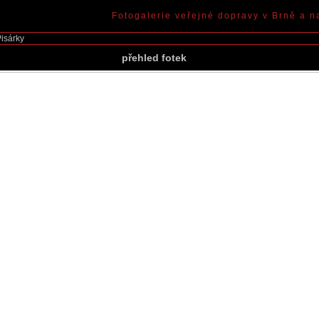
Fotogalerie veřejné dopravy v Brně a n
isárky
přehled fotek