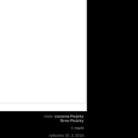
místo:
vozovna Pisárky
Brno
-
Pisárky
©
manil
vyfoceno
30. 3. 2016