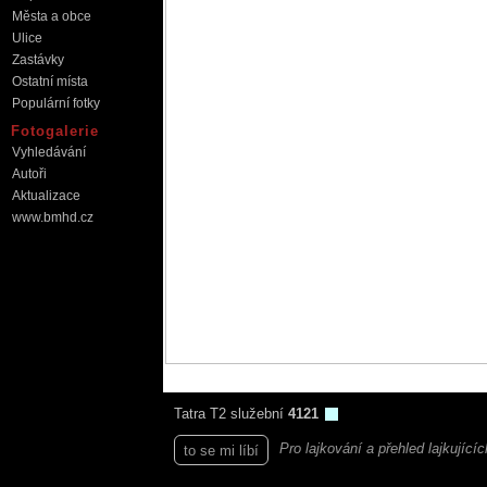
Města a obce
Ulice
Zastávky
Ostatní místa
Populární fotky
Fotogalerie
Vyhledávání
Autoři
Aktualizace
www.bmhd.cz
Tatra T2 služební
4121
Pro lajkování a přehled lajkující
to se mi líbí