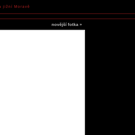
a jižní Moravě
novější fotka
»