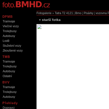
Fotogalerie
»
Tatra T2
4121
|
Brno
|
Pisárky
|
vozovna P
DPMB
«
starší fotka
Tramvaje
Vlečné vozy
Trolejbusy
Autobusy
Lodě
Služební vozy
Zkoušené vozy
TMB
Tramvaje
Trolejbusy
Autobusy
Ostatní
BVV
Tramvaje
Trolejbusy
Autobusy
Přehledy
Dopravci