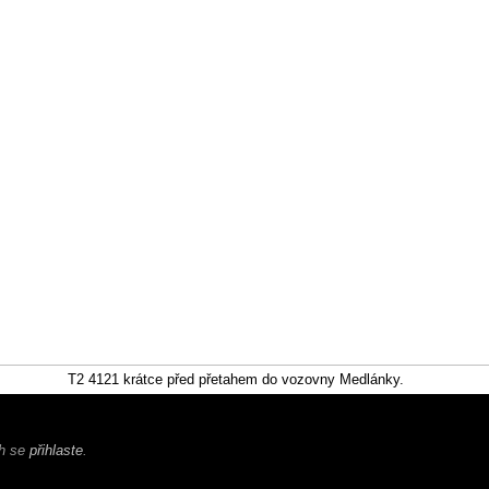
T2 4121 krátce před přetahem do vozovny Medlánky.
ch se
přihlaste
.