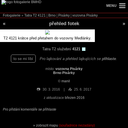
MENU
Fotogalerie
»
Tatra T2
4121
|
Brno
|
Pisárky
|
vozovna Pisárky
«
přehled fotek
»
T2 4121 krátce před přetahem do vozovny Medlánky.
Tatra T2 služební
4121
to se mi líbí
Pro lajkování a přehled lajkujících se
přihlaste
.
místo:
vozovna Pisárky
Brno
-
Pisárky
©
manil
📷
30. 3. 2016
📤
25. 6. 2017
z aktualizace
březen 2016
Pro přidání komentáře se přihlaste
zobrazit mapu
(souřadnice nezadány)