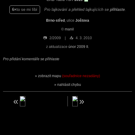
6
to se mi líbí
Pro lajkování a přehled lajkujících se
přihlaste
.
Brno
-
střed
, ulice
Joštova
©
manil
📷
2/2009
📤
4. 3. 2010
z aktualizace
únor 2009 II.
Pro přidání komentáře se přihlaste
zobrazit mapu
(souřadnice nezadány)
nahlásit chybu