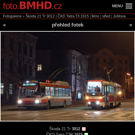
MENU
Fotogalerie
»
Škoda 21 Tr
3012
|
ČKD Tatra T3
1615
|
Brno
|
střed
|
Joštova
«
přehled fotek
»
Škoda 21 Tr
3012
ČKD Tatra T3R
1615