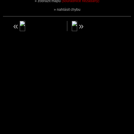
zobrazit mapu
(souřadnice nezadány)
nahlásit chybu