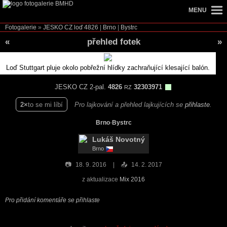
MENU
Fotogalerie
»
JESKO CZ loď
4826
|
Brno
|
Bystrc
«
přehled fotek
»
Loď Stuttgart pluje okolo pobřežní hlídky zachraňující klesající balón.
JESKO CZ 2-pal.
4826
32303971
RZ
2
to se mi líbí
Pro lajkování a přehled lajkujících se
přihlaste
.
Brno
-
Bystrc
Lukáš Novotný
Brno
📷
18. 9. 2016
📤
14. 2. 2017
z aktualizace
Mix 2016
Pro přidání komentáře se přihlaste