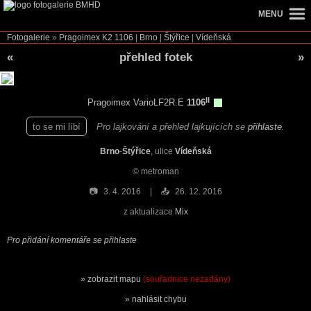
MENU
Fotogalerie
»
Pragoimex K2
1106
|
Brno
|
Štýřice
|
Vídeňská
«
přehled fotek
»
II
Pragoimex VarioLF2R.E
1106
to se mi líbí
Pro lajkování a přehled lajkujících se
přihlaste
.
Brno
-
Štýřice
, ulice
Vídeňská
© metroman
📷
3. 4. 2016
📤
26. 12. 2016
z aktualizace
Mix
Pro přidání komentáře se přihlaste
zobrazit mapu
(souřadnice nezadány)
nahlásit chybu