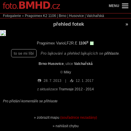
MENU
Fotogalerie
»
Pragoimex K2
1106
|
Brno
|
Husovice
|
Valchařská
přehled fotek
»
II
Pragoimex VarioLF2R.E
1106
to se mi líbí
Pro lajkování a přehled lajkujících se
přihlaste
.
Brno
-
Husovice
, ulice
Valchařská
©
Miky
📷
28. 7. 2013
📤
12. 1. 2017
z aktualizace
Tramvaje 2012 - 2014
Pro přidání komentáře se přihlaste
zobrazit mapu
(souřadnice nezadány)
nahlásit chybu