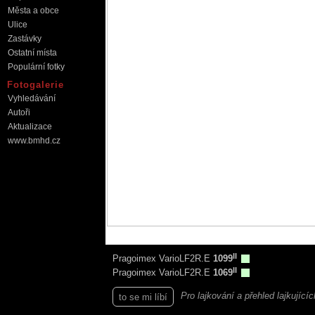
Města a obce
Ulice
Zastávky
Ostatní místa
Populární fotky
Fotogalerie
Vyhledávání
Autoři
Aktualizace
www.bmhd.cz
II
Pragoimex VarioLF2R.E
1099
II
Pragoimex VarioLF2R.E
1069
Pro lajkování a přehled lajkující
to se mi líbí