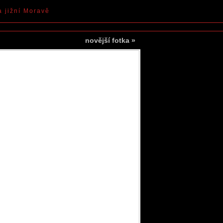
a jižní Moravě
novější fotka
»