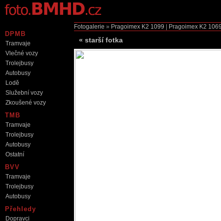
Fotogalerie
»
Pragoimex K2
1099
|
Pragoimex K2
106
DPMB
«
starší fotka
Tramvaje
Vlečné vozy
Trolejbusy
Autobusy
Lodě
Služební vozy
Zkoušené vozy
TMB
Tramvaje
Trolejbusy
Autobusy
Ostatní
BVV
Tramvaje
Trolejbusy
Autobusy
Přehledy
Dopravci