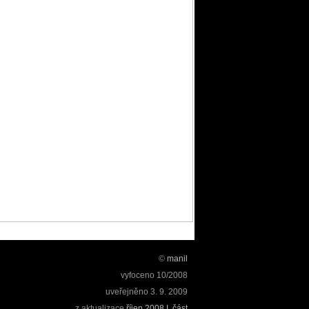
©
manil
vyfoceno
10/2008
uveřejněno
3. 9. 2009
z aktualizace
říjen 2008 I. část