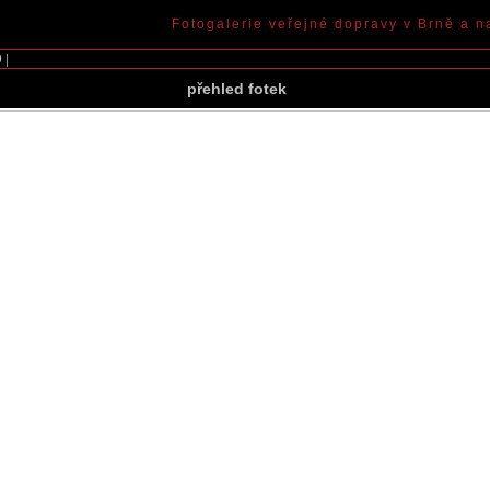
Fotogalerie veřejné dopravy v Brně a n
9
|
přehled fotek