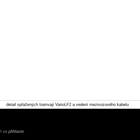
detail spřažených tramvají VarioLF2 a vedení mezivozového kabelu
ch se
přihlaste
.