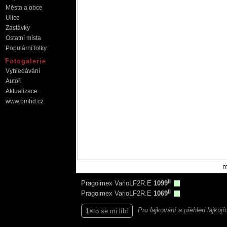
Města a obce
Ulice
Zastávky
Ostatní místa
Populární fotky
Fotogalerie
Vyhledávání
Autoři
Aktualizace
www.bmhd.cz
m
II
Pragoimex VarioLF2R.E
1099
II
Pragoimex VarioLF2R.E
1069
Pro lajkování a přehled lajkuj
1
to se mi líbí