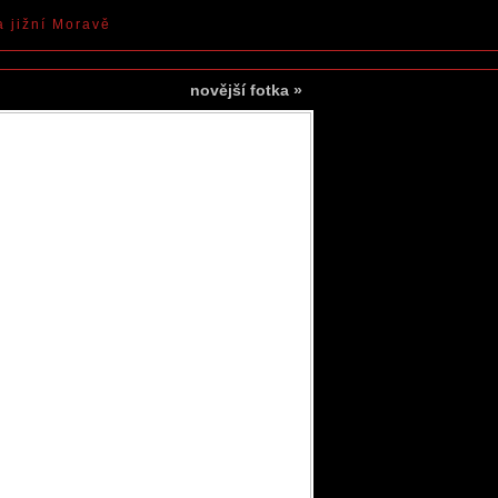
a jižní Moravě
novější fotka
»