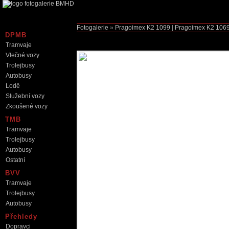
Fotogalerie
»
Pragoimex K2
1099
|
Pragoimex K2
106
DPMB
Tramvaje
Vlečné vozy
Trolejbusy
Autobusy
Lodě
Služební vozy
Zkoušené vozy
TMB
Tramvaje
Trolejbusy
Autobusy
Ostatní
BVV
Tramvaje
Trolejbusy
Autobusy
Přehledy
Dopravci