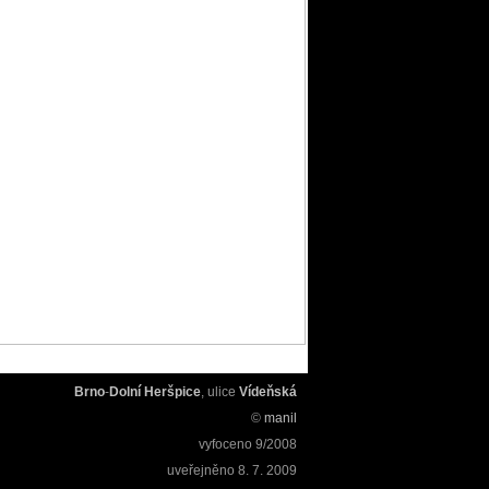
Brno
-
Dolní Heršpice
, ulice
Vídeňská
©
manil
vyfoceno
9/2008
uveřejněno
8. 7. 2009