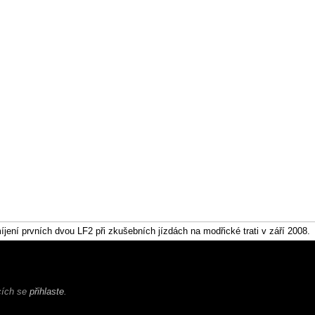
íjení prvních dvou LF2 při zkušebních jízdách na modřické trati v září 2008.
ících se
přihlaste
.