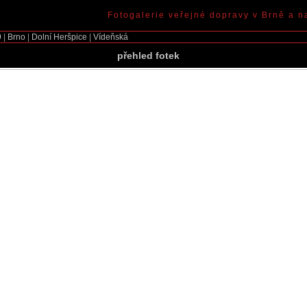
Fotogalerie veřejné dopravy v Brně a n
9
|
Brno
|
Dolní Heršpice
|
Vídeňská
přehled fotek