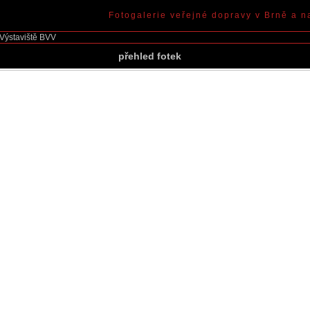
Fotogalerie veřejné dopravy v Brně a n
Výstaviště BVV
přehled fotek