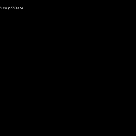
ch se
přihlaste
.