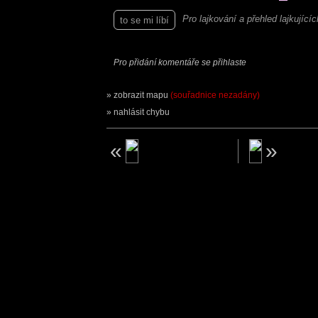
Pro lajkování a přehled lajkující
to se mi líbí
Pro přidání komentáře se přihlaste
zobrazit mapu
(souřadnice nezadány)
nahlásit chybu