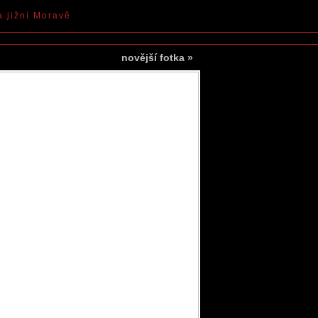
a jižní Moravě
novější fotka
»