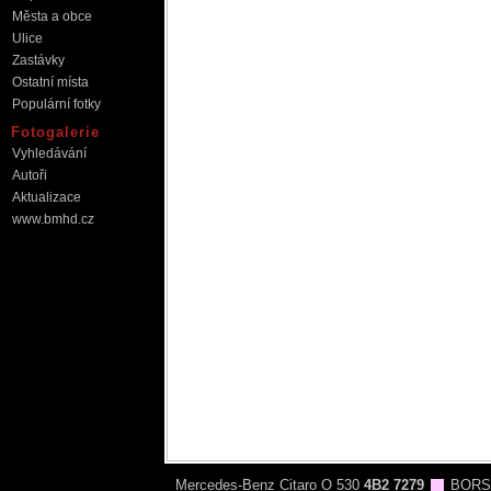
Města a obce
Ulice
Zastávky
Ostatní místa
Populární fotky
Fotogalerie
Vyhledávání
Autoři
Aktualizace
www.bmhd.cz
Mercedes-Benz Citaro O 530
4B2 7279
BORS