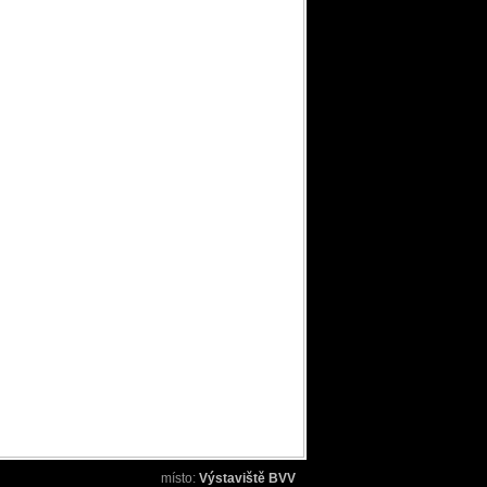
místo:
Výstaviště BVV