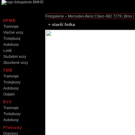
Fotogalerie
»
Mercedes-Benz Citaro
4B2 7279
|
Brno
|
DPMB
«
starší fotka
Tramvaje
Vlečné vozy
Trolejbusy
Autobusy
Lodě
Služební vozy
Zkoušené vozy
TMB
Tramvaje
Trolejbusy
Autobusy
Ostatní
BVV
Tramvaje
Trolejbusy
Autobusy
Přehledy
Dopravci