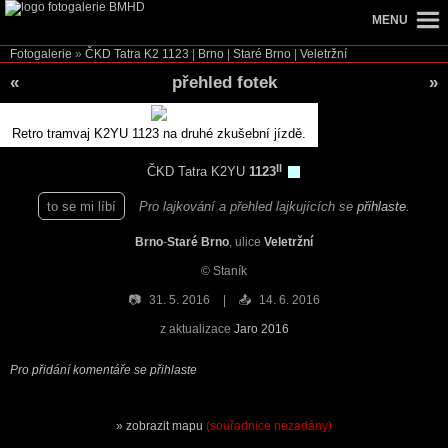
MENU
Fotogalerie
»
ČKD Tatra K2
1123
|
Brno
|
Staré Brno
|
Veletržní
«
přehled fotek
»
Retro tramvaj K2YU 1123 na druhé zkušební jízdě.
II
ČKD Tatra K2YU
1123
to se mi líbí
Pro lajkování a přehled lajkujících se
přihlaste
.
Brno
-
Staré Brno
, ulice
Veletržní
© Staník
📷
31. 5. 2016
📤
14. 6. 2016
z aktualizace
Jaro 2016
Pro přidání komentáře se přihlaste
zobrazit mapu
(souřadnice nezadány)