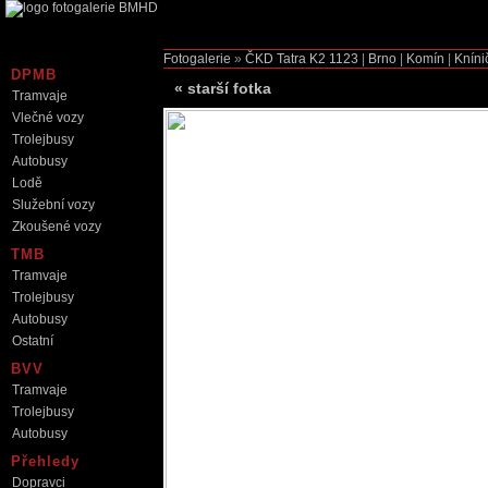
Fotogalerie
»
ČKD Tatra K2
1123
|
Brno
|
Komín
|
Kníni
DPMB
«
starší fotka
Tramvaje
Vlečné vozy
Trolejbusy
Autobusy
Lodě
Služební vozy
Zkoušené vozy
TMB
Tramvaje
Trolejbusy
Autobusy
Ostatní
BVV
Tramvaje
Trolejbusy
Autobusy
Přehledy
Dopravci