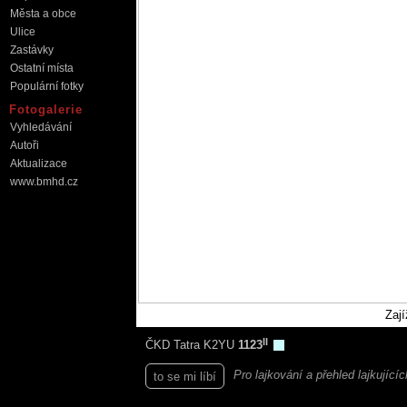
Města a obce
Ulice
Zastávky
Ostatní místa
Populární fotky
Fotogalerie
Vyhledávání
Autoři
Aktualizace
www.bmhd.cz
Zají
II
ČKD Tatra K2YU
1123
Pro lajkování a přehled lajkující
to se mi líbí