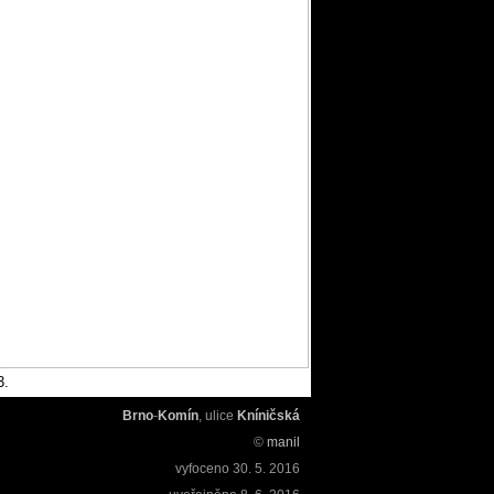
3.
Brno
-
Komín
, ulice
Kníničská
©
manil
vyfoceno
30. 5. 2016