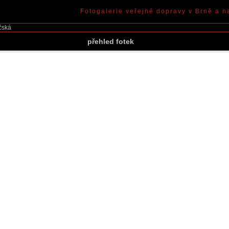
Fotogalerie veřejné dopravy v Brně a n
čská
přehled fotek