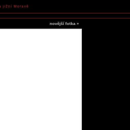
a jižní Moravě
novější fotka
»