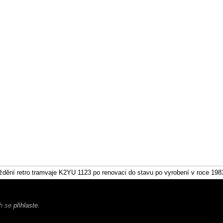
ždění retro tramvaje K2YU 1123 po renovaci do stavu po vyrobení v roce 198
ch se
přihlaste
.