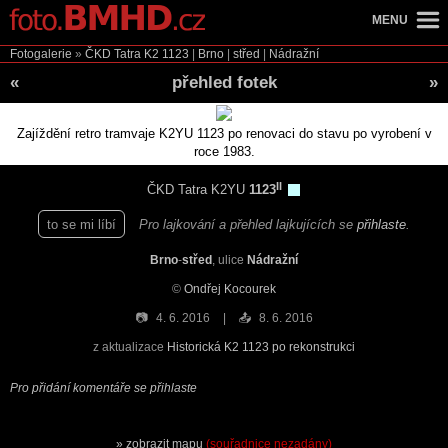
MENU
Fotogalerie
»
ČKD Tatra K2
1123
|
Brno
|
střed
|
Nádražní
«
přehled fotek
»
Zajíždění retro tramvaje K2YU 1123 po renovaci do stavu po vyrobení v
roce 1983.
II
ČKD Tatra K2YU
1123
to se mi líbí
Pro lajkování a přehled lajkujících se
přihlaste
.
Brno
-
střed
, ulice
Nádražní
©
Ondřej Kocourek
📷
4. 6. 2016
📤
8. 6. 2016
z aktualizace
Historická K2 1123 po rekonstrukci
Pro přidání komentáře se přihlaste
zobrazit mapu
(souřadnice nezadány)