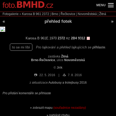
MENU
Fotogalerie
»
Karosa B 961
2372
|
Brno
|
Řečkovice
|
Novoměstská
|
Žitná
«
přehled fotek
»
Karosa B 961E.1970
2372
2B4 9312
RZ
to se mi líbí
Pro lajkování a přehled lajkujících se
přihlaste
.
zastávka
Žitná
Brno
-
Řečkovice
, ulice
Novoměstská
©
Jirik
📷
22. 5. 2016
📤
7. 8. 2016
z aktualizace
Autobusy a trolejbusy 2016
Pro přidání komentáře se přihlaste
zobrazit mapu
(souřadnice nezadány)
nahlásit chybu