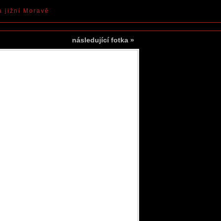
a jižní Moravě
následující fotka
»