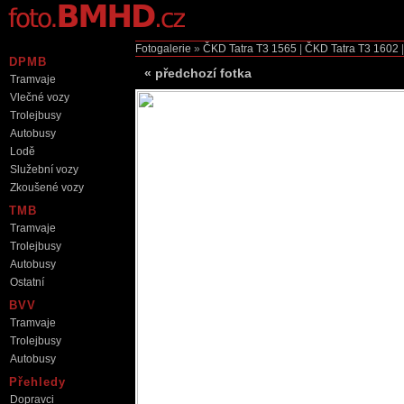
Fotogalerie
»
ČKD Tatra T3
1565
|
ČKD Tatra T3
1602
DPMB
«
předchozí fotka
Tramvaje
Vlečné vozy
Trolejbusy
Autobusy
Lodě
Služební vozy
Zkoušené vozy
TMB
Tramvaje
Trolejbusy
Autobusy
Ostatní
BVV
Tramvaje
Trolejbusy
Autobusy
Přehledy
Dopravci