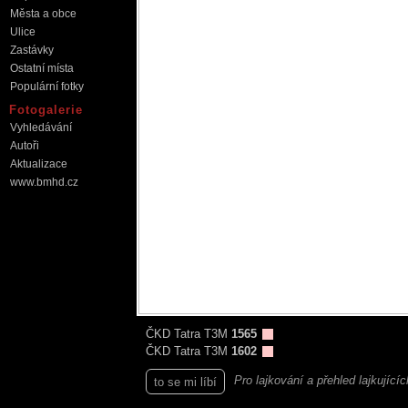
Města a obce
Ulice
Zastávky
Ostatní místa
Populární fotky
Fotogalerie
Vyhledávání
Autoři
Aktualizace
www.bmhd.cz
ČKD Tatra T3M
1565
ČKD Tatra T3M
1602
Pro lajkování a přehled lajkující
to se mi líbí