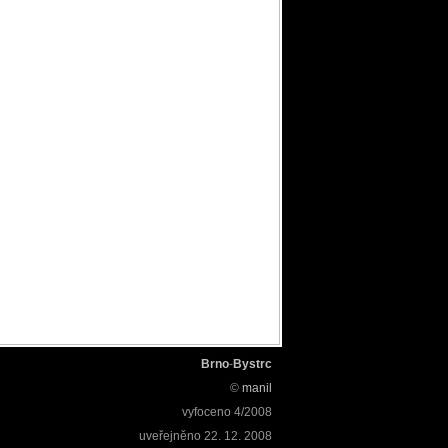
Brno
-
Bystrc
©
manil
vyfoceno
4/2008
uveřejněno
22. 12. 2008