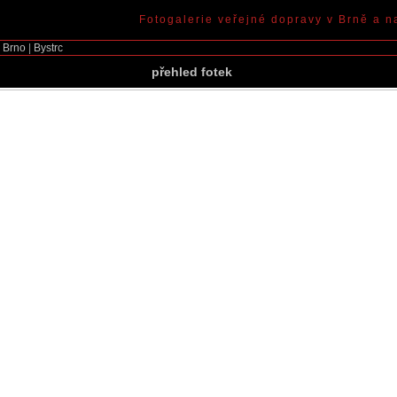
Fotogalerie veřejné dopravy v Brně a n
|
Brno
|
Bystrc
přehled fotek