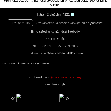
Přehlídka vozidel na náměstí Svobody při příležitosti oslav 140 let MHD
v Brně.
Tatra T2 služební
4121
1
to se mi líbí
Pro lajkování a přehled lajkujících se
přihlaste
.
Brno
-
střed
, ulice
náměstí Svobody
©
Filip Daněk
📷
6. 6. 2009
📤
12. 9. 2017
z aktualizace
Oslavy 140 let MHD v Brně
Pro přidání komentáře se přihlaste
zobrazit mapu
(souřadnice nezadány)
nahlásit chybu