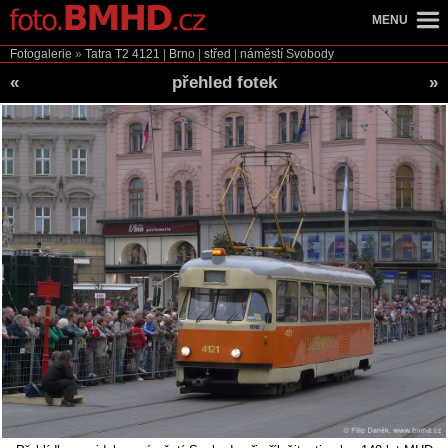
MENU
Fotogalerie
»
Tatra T2
4121
|
Brno
|
střed
|
náměstí Svobody
«
přehled fotek
»