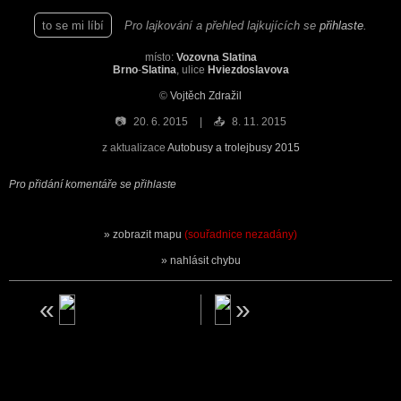
to se mi líbí
Pro lajkování a přehled lajkujících se
přihlaste
.
místo:
Vozovna Slatina
Brno
-
Slatina
, ulice
Hviezdoslavova
©
Vojtěch Zdražil
📷
20. 6. 2015
📤
8. 11. 2015
z aktualizace
Autobusy a trolejbusy 2015
Pro přidání komentáře se přihlaste
zobrazit mapu
(souřadnice nezadány)
nahlásit chybu