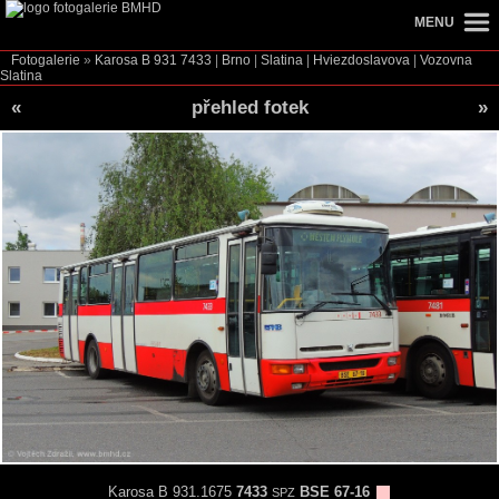
MENU
Fotogalerie
»
Karosa B 931
7433
|
Brno
|
Slatina
|
Hviezdoslavova
|
Vozovna
Slatina
«
přehled fotek
»
Karosa B 931.1675
7433
BSE 67-16
SPZ