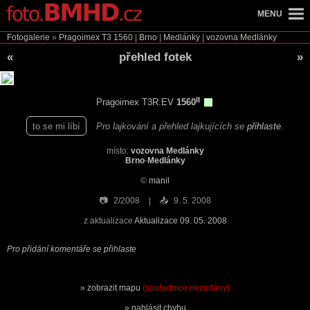
MENU
Fotogalerie
»
Pragoimex T3
1560
|
Brno
|
Medlánky
|
vozovna Medlánky
«
přehled fotek
»
II
Pragoimex T3R.EV
1560
to se mi líbí
Pro lajkování a přehled lajkujících se
přihlaste
.
místo:
vozovna Medlánky
Brno
-
Medlánky
©
manil
📷
2/2008
📤
9. 5. 2008
z aktualizace
Aktualizace 09. 05. 2008
Pro přidání komentáře se přihlaste
zobrazit mapu
(souřadnice nezadány)
nahlásit chybu