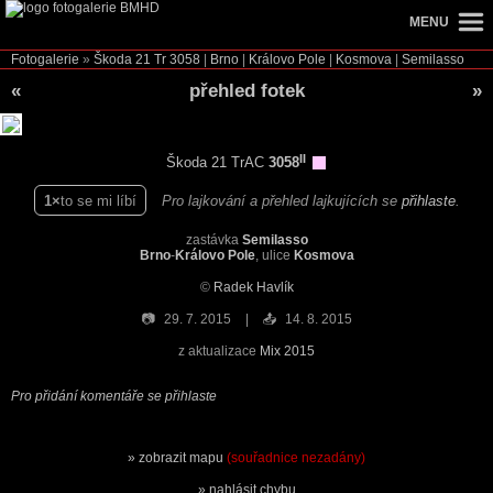
MENU
Fotogalerie
»
Škoda 21 Tr
3058
|
Brno
|
Královo Pole
|
Kosmova
|
Semilasso
«
přehled fotek
»
II
Škoda 21 TrAC
3058
1
to se mi líbí
Pro lajkování a přehled lajkujících se
přihlaste
.
zastávka
Semilasso
Brno
-
Královo Pole
, ulice
Kosmova
©
Radek Havlík
📷
29. 7. 2015
📤
14. 8. 2015
z aktualizace
Mix 2015
Pro přidání komentáře se přihlaste
zobrazit mapu
(souřadnice nezadány)
nahlásit chybu