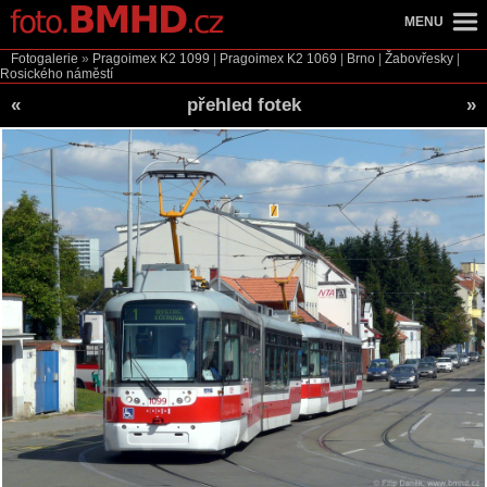
MENU
Fotogalerie
»
Pragoimex K2
1099
|
Pragoimex K2
1069
|
Brno
|
Žabovřesky
|
Rosického náměstí
«
přehled fotek
»