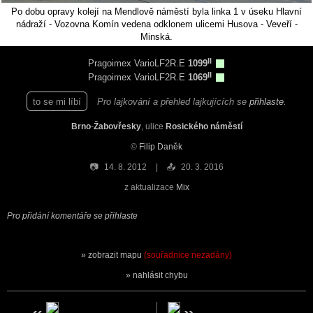
Po dobu opravy kolejí na Mendlově náměstí byla linka 1 v úseku Hlavní
nádraží - Vozovna Komín vedena odklonem ulicemi Husova - Veveří -
Minská.
II
Pragoimex VarioLF2R.E
1099
II
Pragoimex VarioLF2R.E
1069
to se mi líbí
Pro lajkování a přehled lajkujících se
přihlaste
.
Brno
-
Žabovřesky
, ulice
Rosického náměstí
©
Filip Daněk
📷
14. 8. 2012
📤
20. 3. 2016
z aktualizace
Mix
Pro přidání komentáře se přihlaste
zobrazit mapu
(souřadnice nezadány)
nahlásit chybu