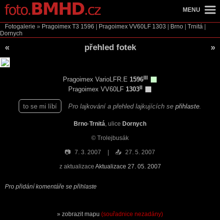
MENU
Fotogalerie
»
Pragoimex T3
1596
|
Pragoimex VV60LF
1303
|
Brno
|
Trnitá
|
Dornych
«
přehled fotek
»
III
Pragoimex VarioLFR.E
1596
II
Pragoimex VV60LF
1303
to se mi líbí
Pro lajkování a přehled lajkujících se
přihlaste
.
Brno
-
Trnitá
, ulice
Dornych
© Trolejbusák
📷
7. 3. 2007
📤
27. 5. 2007
z aktualizace
Aktualizace 27. 05. 2007
Pro přidání komentáře se přihlaste
zobrazit mapu
(souřadnice nezadány)