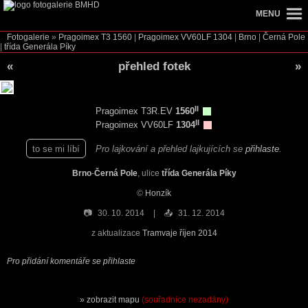
MENU
Fotogalerie
»
Pragoimex T3
1560
|
Pragoimex VV60LF
1304
|
Brno
|
Černá Pole
|
třída Generála Píky
«
přehled fotek
»
II
Pragoimex T3R.EV
1560
II
Pragoimex VV60LF
1304
to se mi líbí
Pro lajkování a přehled lajkujících se
přihlaste
.
Brno
-
Černá Pole
, ulice
třída Generála Píky
©
Honzík
📷
30. 10. 2014
📤
31. 12. 2014
z aktualizace
Tramvaje říjen 2014
Pro přidání komentáře se přihlaste
zobrazit mapu
(souřadnice nezadány)