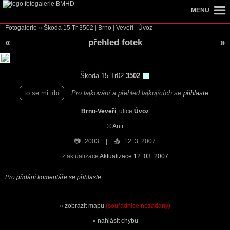
MENU
Fotogalerie
»
Škoda 15 Tr
3502
|
Brno
|
Veveří
|
Úvoz
«
přehled fotek
»
Škoda 15 Tr02
3502
to se mi líbí
Pro lajkování a přehled lajkujících se
přihlaste
.
Brno
-
Veveří
, ulice
Úvoz
©
Anti
📷
2003
📤
12. 3. 2007
z aktualizace
Aktualizace 12. 03. 2007
Pro přidání komentáře se přihlaste
zobrazit mapu
(souřadnice nezadány)
nahlásit chybu