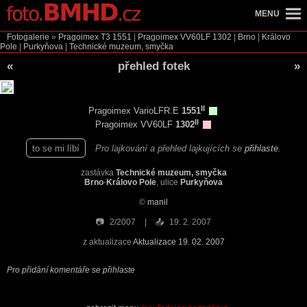
MENU
Fotogalerie
»
Pragoimex T3
1551
|
Pragoimex VV60LF
1302
|
Brno
|
Královo
Pole
|
Purkyňova
|
Technické muzeum, smyčka
«
přehled fotek
»
II
Pragoimex VarioLFR.E
1551
II
Pragoimex VV60LF
1302
to se mi líbí
Pro lajkování a přehled lajkujících se
přihlaste
.
zastávka
Technické muzeum, smyčka
Brno
-
Královo Pole
, ulice
Purkyňova
©
manil
📷
2/2007
📤
19. 2. 2007
z aktualizace
Aktualizace 19. 02. 2007
Pro přidání komentáře se přihlaste