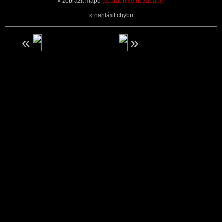
zobrazit mapu
(souřadnice nezadány)
nahlásit chybu