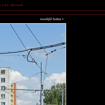
a jižní Moravě
novější fotka
»