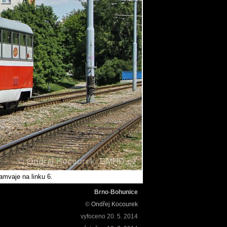
amvaje na linku 6.
Brno
-
Bohunice
©
Ondřej Kocourek
vyfoceno
20. 5. 2014