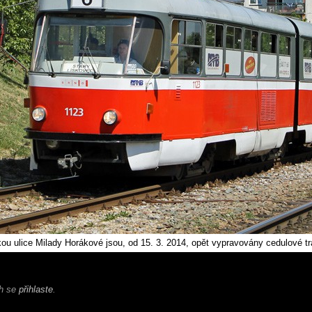
kou ulice Milady Horákové jsou, od 15. 3. 2014, opět vypravovány cedulové tr
ch se
přihlaste
.