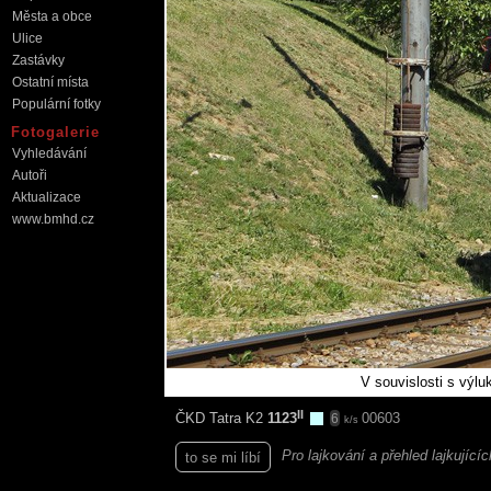
Města a obce
Ulice
Zastávky
Ostatní místa
Populární fotky
Fotogalerie
Vyhledávání
Autoři
Aktualizace
www.bmhd.cz
V souvislosti s výlu
II
ČKD Tatra K2
1123
00603
6
k/s
Pro lajkování a přehled lajkující
to se mi líbí