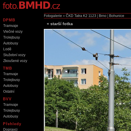
Fotogalerie
»
ČKD Tatra K2
1123
|
Brno
|
Bohunice
DPMB
«
starší fotka
Tramvaje
Vlečné vozy
Trolejbusy
Autobusy
Lodě
Služební vozy
Zkoušené vozy
TMB
Tramvaje
Trolejbusy
Autobusy
Ostatní
BVV
Tramvaje
Trolejbusy
Autobusy
Přehledy
Dopravci