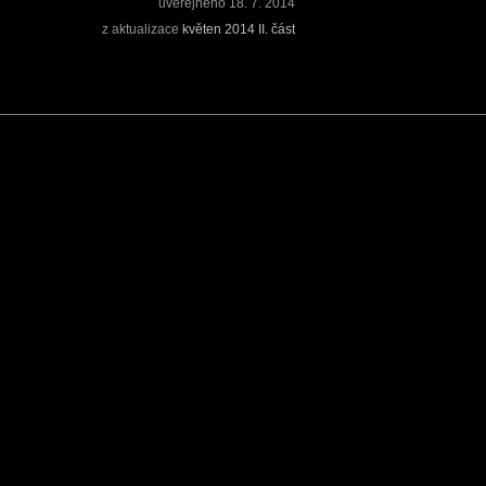
uveřejněno
18. 7. 2014
z aktualizace
květen 2014 II. část