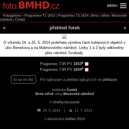
MENU
Fotogalerie
»
Pragoimex T3
1653
|
Pragoimex T3
1654
|
Brno
|
střed
|
Moravské
náměstí
|
Česká
«
přehled fotek
»
O víkendu 24. a 25. 5. 2014 probíhala výměna části kolejových objektů v
ulici Benešova a na Malinovského náměstí. Linky 1 a 2 byly odkloněny
přes náměstí Svobody.
II
Pragoimex T3R.PV
1653
II
Pragoimex T3R.PV
1654
to se mi líbí
Pro lajkování a přehled lajkujících se
přihlaste
.
zastávka
Česká
Brno
-
střed
, ulice
Moravské náměstí
©
Ondřej Kocourek
📷
25. 5. 2014
📤
11. 7. 2014
z aktualizace
květen 2014