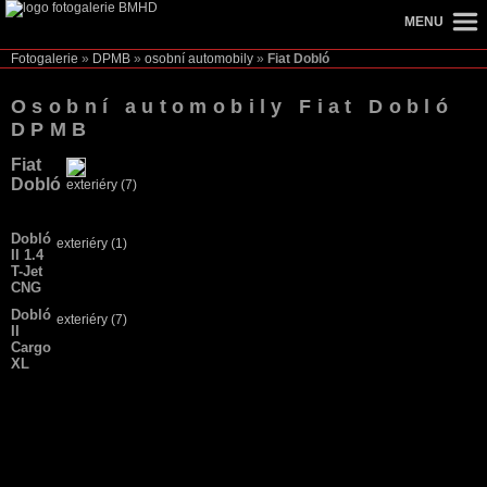
MENU
Fotogalerie
»
DPMB
»
osobní automobily
»
Fiat Dobló
Osobní automobily Fiat Dobló
DPMB
Fiat
Dobló
exteriéry (7)
Dobló
exteriéry (1)
II 1.4
T-Jet
CNG
Dobló
exteriéry (7)
II
Cargo
XL