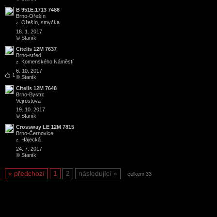
B 951E.1713 7486
Brno
-
Ořešín
Ořešín, smyčka
z.
18. 1. 2017
© Staník
Citelis 12M 7637
Brno
-
střed
Komenského Náměstí
z.
6. 10. 2017
1
© Staník
Citelis 12M 7648
Brno
-
Bystrc
Vejrostova
19. 10. 2017
© Staník
Crossway LE 12M 7815
Brno
-
Černovice
Hájecká
z.
24. 7. 2017
© Staník
předchozí
1
2
následující
celkem 33