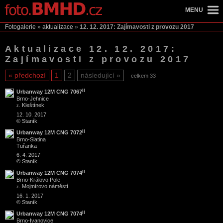
MENU
Fotogalerie
»
aktualizace
»
12. 12. 2017: Zajímavosti z provozu 2017
Aktualizace 12. 12. 2017:
Zajímavosti z provozu 2017
předchozí
1
2
následující
celkem 33
II
Urbanway 12M CNG 7067
Brno
-
Jehnice
Kleštínek
z.
12. 10. 2017
© Staník
II
Urbanway 12M CNG 7072
Brno
-
Slatina
Tuřanka
6. 4. 2017
© Staník
II
Urbanway 12M CNG 7074
Brno
-
Královo Pole
Mojmírovo náměstí
z.
16. 1. 2017
© Staník
II
Urbanway 12M CNG 7074
Brno
-
Ivanovice