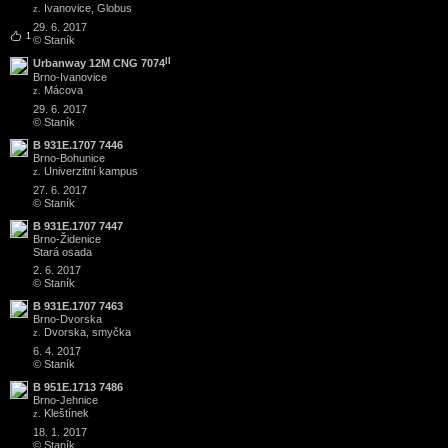
Ivanovice, Globus
z.
29. 6. 2017
1
© Staník
II
Urbanway 12M CNG 7074
Brno
-
Ivanovice
Mácova
z.
29. 6. 2017
© Staník
B 931E.1707 7446
Brno
-
Bohunice
Univerzitní kampus
z.
27. 6. 2017
© Staník
B 931E.1707 7447
Brno
-
Židenice
Stará osada
2. 6. 2017
© Staník
B 931E.1707 7463
Brno
-
Dvorska
Dvorska, smyčka
z.
6. 4. 2017
© Staník
B 951E.1713 7486
Brno
-
Jehnice
Kleštínek
z.
18. 1. 2017
© Staník