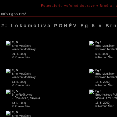
Fotogalerie veřejné dopravy v Brně a n
POHÉV Eg 5 v Brně
012: Lokomotiva POHÉV Eg 5 v Br
Eg 5
Eg 5
Brno
-
Medlánky
Brno
-
Medlánky
vozovna Medlánky
vozovna Medlán
29. 4. 2000
5. 5. 2000
© Roman Šiler
© Roman Šiler
Eg 5
Eg 5
Brno
-
Medlánky
Brno
-
Medlánky
vozovna Medlánky
vozovna Medlán
13. 5. 2000
13. 5. 2000
© Roman Šiler
© Roman Šiler
Eg 5
Eg 5
Brno
-
Řečkovice
Brno
-
Královo Pol
Řečkovice, smyčka
Vlečka DP v Král
z.
13. 5. 2000
13. 5. 2000
© Roman Šiler
© Roman Šiler
Eg 5
Brno
-
Medlánky