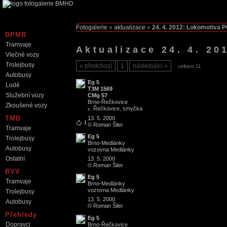
Fotogalerie
»
aktualizace
»
24. 4. 2012: Lokomotiva 
DPMB
Tramvaje
Aktualizace 24. 4. 2
Vlečné vozy
Trolejbusy
předchozí
1
následující
celkem 11
Autobusy
Eg 5
Lodě
T3M 1569
Služební vozy
CMg 57
Brno
-
Řečkovice
Zkoušené vozy
Řečkovice, smyčka
z.
TMB
13. 5. 2000
1
© Roman Šiler
Tramvaje
Eg 5
Trolejbusy
Brno
-
Medlánky
Autobusy
vozovna Medlánky
Ostatní
13. 5. 2000
© Roman Šiler
BVV
Eg 5
Tramvaje
Brno
-
Medlánky
vozovna Medlánky
Trolejbusy
13. 5. 2000
Autobusy
© Roman Šiler
Přehledy
Eg 5
Dopravci
Brno
-
Řečkovice