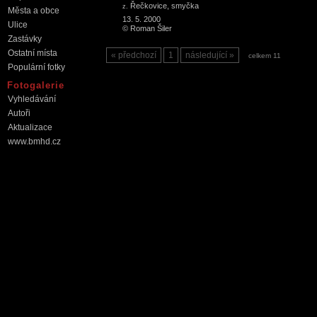
Řečkovice, smyčka
z.
Města a obce
13. 5. 2000
Ulice
© Roman Šiler
Zastávky
Ostatní místa
předchozí
1
následující
celkem 11
Populární fotky
Fotogalerie
Vyhledávání
Autoři
Aktualizace
www.bmhd.cz