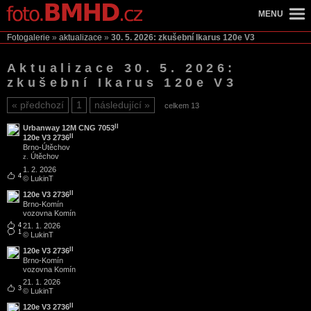
MENU
Fotogalerie
»
aktualizace
»
30. 5. 2026: zkušební Ikarus 120e V3
Aktualizace 30. 5. 2026:
zkušební Ikarus 120e V3
předchozí
1
následující
celkem 13
II
Urbanway 12M CNG 7053
II
120e V3 2736
Brno
-
Útěchov
Útěchov
z.
1. 2. 2026
4
© LukinT
II
120e V3 2736
Brno
-
Komín
vozovna Komín
4
21. 1. 2026
1
© LukinT
II
120e V3 2736
Brno
-
Komín
vozovna Komín
21. 1. 2026
3
© LukinT
II
120e V3 2736