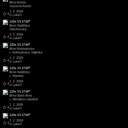
Brno
-
Komín
vozovna Komín
1. 2. 2026
4
© LukinT
II
120e V3 2736
Brno
-
Soběšice
Útěchovská
1. 2. 2026
4
© LukinT
II
120e V3 2736
Brno
-
Kohoutovice
Kohoutovice, hájenka
z.
1. 2. 2026
4
© LukinT
II
120e V3 2736
Brno
-
Soběšice
Klarisky
z.
1. 2. 2026
4
© LukinT
II
120e V3 2736
Brno
-
Staré Brno
Mendlovo náměstí
z.
1. 2. 2026
4
© LukinT
II
120e V3 2736
1. 2. 2026
3
© LukinT