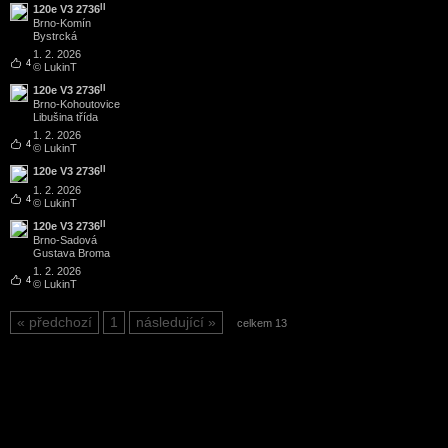
II
120e V3 2736
Brno
-
Komín
Bystrcká
1. 2. 2026
4
© LukinT
II
120e V3 2736
Brno
-
Kohoutovice
Libušina třída
1. 2. 2026
4
© LukinT
II
120e V3 2736
1. 2. 2026
4
© LukinT
II
120e V3 2736
Brno
-
Sadová
Gustava Broma
1. 2. 2026
4
© LukinT
předchozí
1
následující
celkem 13